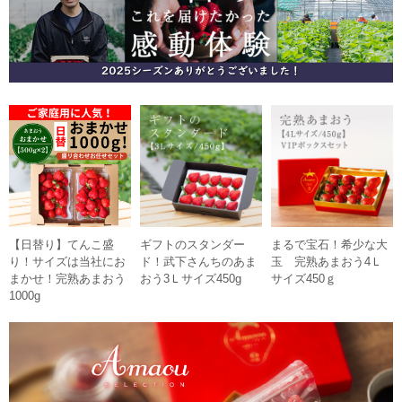
【日替り】てんこ盛
ギフトのスタンダー
まるで宝石！希少な大
り！サイズは当社にお
ド！武下さんちのあま
玉 完熟あまおう4Ｌ
まかせ！完熟あまおう
おう3Ｌサイズ450g
サイズ450ｇ
1000g