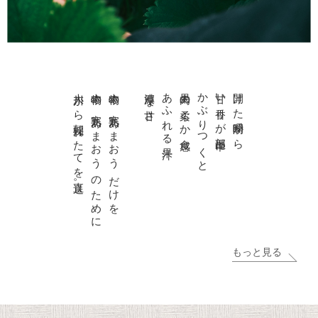
大川から朝採れたてを直送。
本物の 完熟あまおう のために
本物の 完熟あまおう だけを
濃厚な甘さ
あふれる果汁
果肉の柔らか食感
かぶりつくと
甘い香りが部屋中に
開けた瞬間から
もっと見る