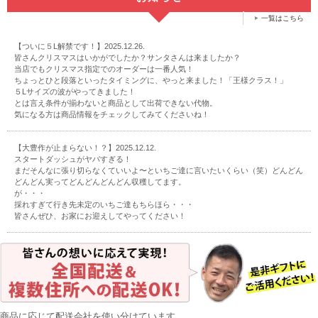
一覧はこちら
【ついに５L解禁です！】2025.12.26.
皆さんクリスマスはいかがでしたか？サンタさんは来ましたか？
当店でもクリスマス指定でのオーダーは一番人気！
ちょっとひと段落といったタイミングに、やっと来ました！「王様クラス！」
５Lサイズの波がやってきました！
とは言え条件が揃わないと商品として出荷できない代物。
気になる方は商品情報をチェックしてみてくださいね！
【大豊作が止まらない！？】2025.12.12.
スタートダッシュがヤバすぎる！
まだそんなに張り切らなくていいよ〜といちご達に言いたいくらい（笑）どんどん
どんどん実ってどんどんどんどん収穫してます。
が・・・
採れすぎて行き先未定のいちご達もちらほら・・・
皆さんぜひ、お家にお迎えしてやってください！
【２０２５年シーズン出荷開始！】2025.12.01.
いよいよ本日より生果の出荷が始まりました！
真っ赤でつやつやなあまおうがパックに並ぶといよいよだな〜と感慨深いです。
赤すぎて少し黒光してる様にも見えるくらいバッチリ完熟でお届けします！
商品に応じて配送会社を使い分けています