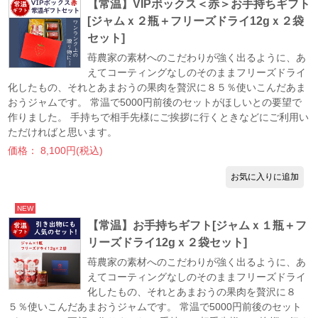
【常温】VIPボックス＜赤＞お手持ちギフト
[ジャムｘ２瓶＋フリーズドライ12gｘ２袋
セット]
苺農家の素材へのこだわりが強く出るように、あ
えてコーティングなしのそのままフリーズドライ
化したもの、それとあまおうの果肉を贅沢に８５％使いこんだあま
おうジャムです。 常温で5000円前後のセットがほしいとの要望で
作りました。 手持ちで相手先様にご挨拶に行くときなどにご利用い
ただければと思います。
価格： 8,100円(税込)
NEW
【常温】お手持ちギフト[ジャムｘ１瓶＋フ
リーズドライ12gｘ２袋セット]
苺農家の素材へのこだわりが強く出るように、あ
えてコーティングなしのそのままフリーズドライ
化したもの、それとあまおうの果肉を贅沢に８
５％使いこんだあまおうジャムです。 常温で5000円前後のセット