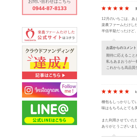
お問い合わせはこちら
0944-87-8133
12月のいちごは、あ
楽農ファームたけし
半信半疑だったけど
お店からのコメント
期待に応えること
私もあまおうが一
これからも高品質
梱包もしっかりして
味はもちろんとても
また利用させていた
ありがとうございま