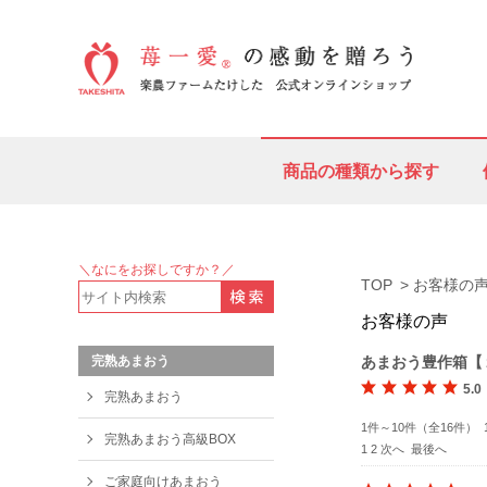
商品の種類から探す
＼なにをお探しですか？／
TOP
お客様の
お客様の声
あまおう豊作箱【
完熟あまおう
5.0
完熟あまおう
1件～10件（全16件） 
完熟あまおう高級BOX
1
2
次へ
最後へ
ご家庭向けあまおう