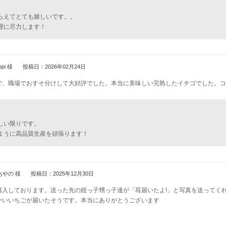
らえてとても嬉しいです。。
理に尽力します！
opi 様
投稿日：2026年02月24日
で、職場でおすそ分けして大好評でした。本当に美味しい完熟したイチゴでした。コ
しい限りです。
ように高品質生産を頑張ります！
あやの 様
投稿日：2025年12月30日
購入しております。送った先の姪っ子甥っ子達が「苺届いたよ!」と写真を送ってく
ーいいちごが届いたそうです。本当にありがとうございます