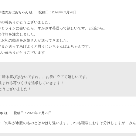
宇佐のおばあちゃん 様
投稿日：2026年03月26日
いの苺ありがとうございました。
いとラインに書いたら、すかさず苺送って欲しいです。と孫から。
豊作箱を注文しました。
とお礼の動画をお嫁さんが送ってきました。
でまた送ってあげようと思うじいちゃんばぁちゃんです。
しい苺ありがとうございます
に勝る喜びはないですね。。お役に立てて嬉しいです。
生まれる苺づくりを追求していきます！
とうございました！
opi 様
投稿日：2026年03月22日
チゴの味が市販のものとはやはり違います。いつも職場におすそ分けしますが、みん