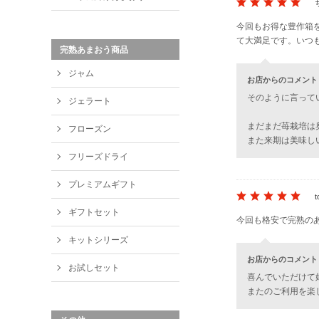
今回もお得な豊作箱
て大満足です。いつ
完熟あまおう商品
ジャム
お店からのコメント
そのように言って
ジェラート
まだまだ苺栽培は
フローズン
また来期は美味し
フリーズドライ
プレミアムギフト
t
ギフトセット
今回も格安で完熟の
キットシリーズ
お店からのコメント
お試しセット
喜んでいただけて
またのご利用を楽