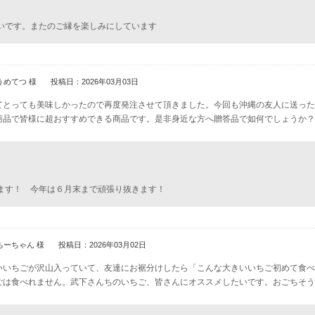
いです。またのご縁を楽しみにしています
うめてつ 様
投稿日：2026年03月03日
てとっても美味しかったので再度発注させて頂きました。今回も沖縄の友人に送った
商品で皆様に超おすすめできる商品です。是非身近な方へ贈答品で如何でしょうか？
。
ます！ 今年は６月末まで頑張り抜きます！
ちーちゃん 様
投稿日：2026年03月02日
いいちごが沢山入っていて、友達にお裾分けしたら「こんな大きいいちご初めて食べ
ごは食べれません。武下さんちのいちご、皆さんにオススメしたいです。おごちそう