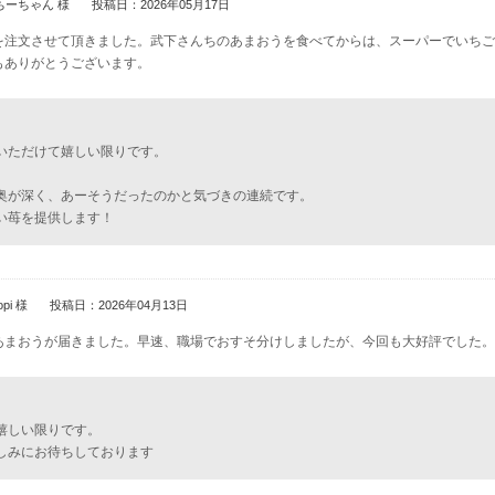
ちーちゃん 様
投稿日：2026年05月17日
を注文させて頂きました。武下さんちのあまおうを食べてからは、スーパーでいちご
もありがとうございます。
いただけて嬉しい限りです。
奥が深く、あーそうだったのかと気づきの連続です。
い苺を提供します！
opi 様
投稿日：2026年04月13日
あまおうが届きました。早速、職場でおすそ分けしましたが、今回も大好評でした。
嬉しい限りです。
しみにお待ちしております