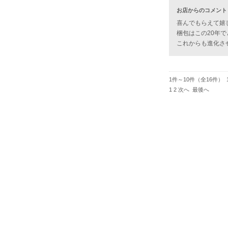
お店からのコメント
喜んでもらえて嬉
梱包はこの20年
これからも進化さ
1件～10件（全16件） 
1
2
次へ
最後へ