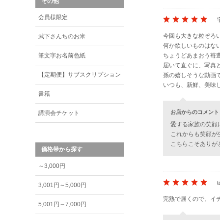
その他
会員様限定
今回も大きな粒ぞろ
武下さんちのお米
何か欲しいものはな
ちょうどあまおう苺
筆文字お名前色紙
届いて直ぐに、写真
【定期便】サブスクリプション
孫の嬉しそうな動画
いつも、新鮮、美味
書籍
お店からのコメント
講演会チケット
愛する家族の笑顔
これからも笑顔が
こちらこそありが
価格帯から探す
～3,000円
t
3,001円～5,000円
完熟で届くので、イ
5,001円～7,000円