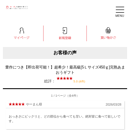
お客様の声
豊作につき【即出荷可能！】超希少！最高級[5Ｌサイズ450ｇ]完熟あま
おうギフト
総評：
5.0 (4件)
1 / 1ページ（全4件）
やーまん様
2026/03/28
おっきさにビックリと、どの部位から食べても甘い。絶対皆に食べて欲しいで
す。