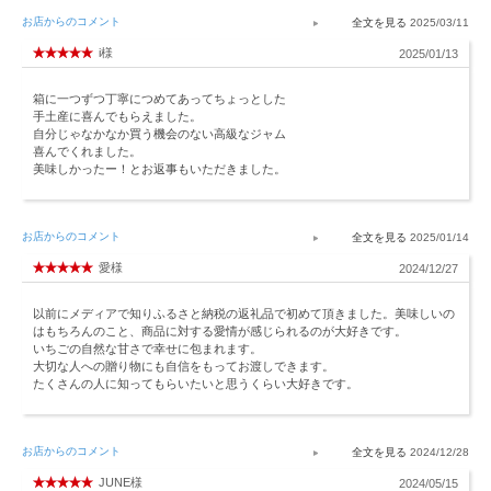
お店からのコメント
2025/03/11
i様
2025/01/13
箱に一つずつ丁寧につめてあってちょっとした
手土産に喜んでもらえました。
自分じゃなかなか買う機会のない高級なジャム
喜んでくれました。
美味しかったー！とお返事もいただきました。
お店からのコメント
2025/01/14
愛様
2024/12/27
以前にメディアで知りふるさと納税の返礼品で初めて頂きました。美味しいの
はもちろんのこと、商品に対する愛情が感じられるのが大好きです。
いちごの自然な甘さで幸せに包まれます。
大切な人への贈り物にも自信をもってお渡しできます。
たくさんの人に知ってもらいたいと思うくらい大好きです。
お店からのコメント
2024/12/28
JUNE様
2024/05/15