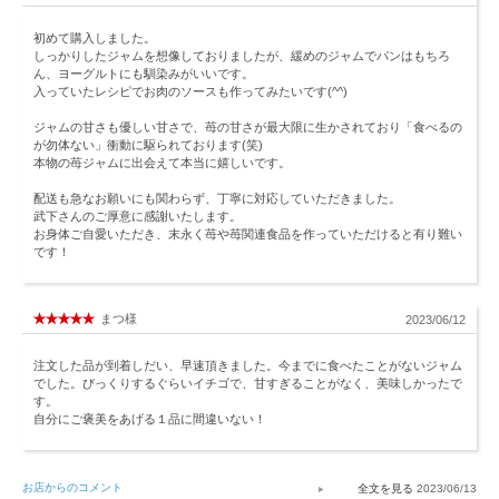
初めて購入しました。
しっかりしたジャムを想像しておりましたが、緩めのジャムでパンはもちろ
ん、ヨーグルトにも馴染みがいいです。
入っていたレシピでお肉のソースも作ってみたいです(^^)
ジャムの甘さも優しい甘さで、苺の甘さが最大限に生かされており「食べるの
が勿体ない」衝動に駆られております(笑)
本物の苺ジャムに出会えて本当に嬉しいです。
配送も急なお願いにも関わらず、丁寧に対応していただきました。
武下さんのご厚意に感謝いたします。
お身体ご自愛いただき、末永く苺や苺関連食品を作っていただけると有り難い
です！
まつ様
2023/06/12
注文した品が到着しだい、早速頂きました。今までに食べたことがないジャム
でした。びっくりするぐらいイチゴで、甘すぎることがなく、美味しかったで
す。
自分にご褒美をあげる１品に間違いない！
お店からのコメント
2023/06/13