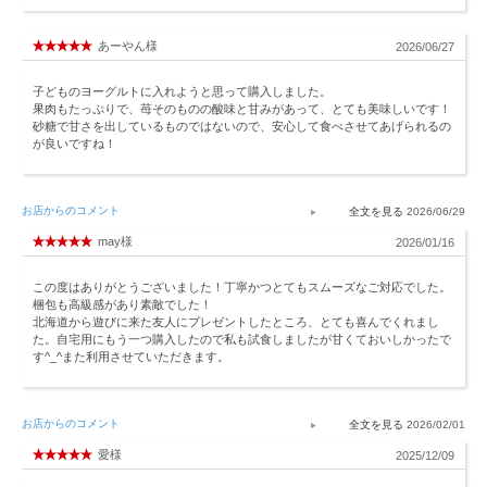
あーやん様
2026/06/27
子どものヨーグルトに入れようと思って購入しました。
果肉もたっぷりで、苺そのものの酸味と甘みがあって、とても美味しいです！
砂糖で甘さを出しているものではないので、安心して食べさせてあげられるの
が良いですね！
お店からのコメント
2026/06/29
may様
2026/01/16
この度はありがとうございました！丁寧かつとてもスムーズなご対応でした。
梱包も高級感があり素敵でした！
北海道から遊びに来た友人にプレゼントしたところ、とても喜んでくれまし
た。自宅用にもう一つ購入したので私も試食しましたが甘くておいしかったで
す^_^また利用させていただきます。
お店からのコメント
2026/02/01
愛様
2025/12/09