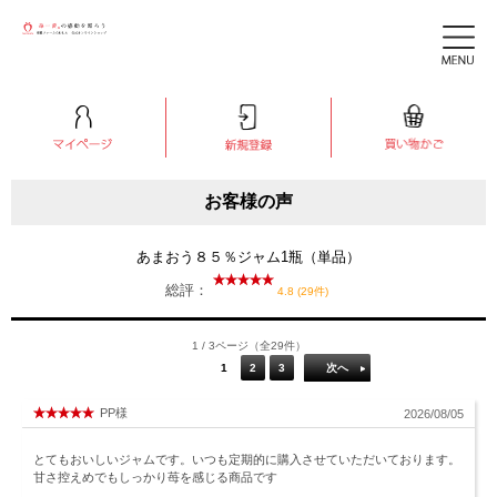
お客様の声
あまおう８５％ジャム1瓶（単品）
総評：
4.8 (29件)
1 / 3ページ（全29件）
1
2
3
次へ
PP様
2026/08/05
とてもおいしいジャムです。いつも定期的に購入させていただいております。
甘さ控えめでもしっかり苺を感じる商品です