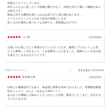
何度もリピートしています。
苺がふんだんに使っていて砂糖の量が少なく、自然な甘さで優しい酸味があり
大好きです。
商品に対する愛情を感じられるお店ですし安心感があります。
トーストにたっぷりとのせて休日の朝食にします。
甘いものが無性に食べたくなる時でも、罪悪感はゼロです。
ぺい様
2025/06/04
お祝いのお返しでよく利用させていただいてます。義母にプレゼントした所、
とても美味しく頂きました、とお返事をいただきました。福岡らしいお礼の品
を考えている方はオススメです。
お店からのコメント
2025/06/09
高本敬介様
2025/03/11
以前より健康志向でもあり、高品質な食材を求めておりました。苺農家自家栽
培のジャムで、なんと！あまおう85%？？？
あまおうの濃縮した味わいとさっぱりした甘味。最高でした！また、注文させ
ていただきます♪