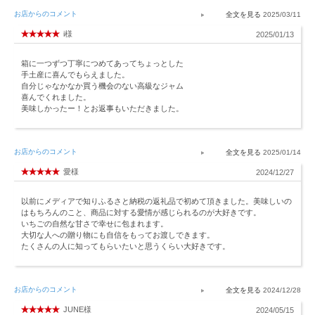
お店からのコメント
2025/03/11
i様
2025/01/13
箱に一つずつ丁寧につめてあってちょっとした
手土産に喜んでもらえました。
自分じゃなかなか買う機会のない高級なジャム
喜んでくれました。
美味しかったー！とお返事もいただきました。
お店からのコメント
2025/01/14
愛様
2024/12/27
以前にメディアで知りふるさと納税の返礼品で初めて頂きました。美味しいの
はもちろんのこと、商品に対する愛情が感じられるのが大好きです。
いちごの自然な甘さで幸せに包まれます。
大切な人への贈り物にも自信をもってお渡しできます。
たくさんの人に知ってもらいたいと思うくらい大好きです。
お店からのコメント
2024/12/28
JUNE様
2024/05/15