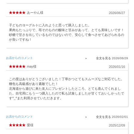
あーやん様
2026/06/27
子どものヨーグルトに入れようと思って購入しました。
果肉もたっぷりで、苺そのものの酸味と甘みがあって、とても美味しいです！
砂糖で甘さを出しているものではないので、安心して食べさせてあげられるの
が良いですね！
お店からのコメント
2026/06/29
may様
2026/01/16
この度はありがとうございました！丁寧かつとてもスムーズなご対応でした。
梱包も高級感があり素敵でした！
北海道から遊びに来た友人にプレゼントしたところ、とても喜んでくれまし
た。自宅用にもう一つ購入したので私も試食しましたが甘くておいしかったで
す^_^また利用させていただきます。
お店からのコメント
2026/02/01
愛様
2025/12/09