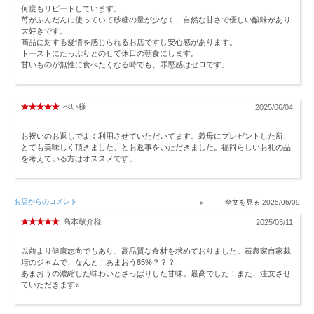
何度もリピートしています。
苺がふんだんに使っていて砂糖の量が少なく、自然な甘さで優しい酸味があり
大好きです。
商品に対する愛情を感じられるお店ですし安心感があります。
トーストにたっぷりとのせて休日の朝食にします。
甘いものが無性に食べたくなる時でも、罪悪感はゼロです。
ぺい様
2025/06/04
お祝いのお返しでよく利用させていただいてます。義母にプレゼントした所、
とても美味しく頂きました、とお返事をいただきました。福岡らしいお礼の品
を考えている方はオススメです。
お店からのコメント
2025/06/09
高本敬介様
2025/03/11
以前より健康志向でもあり、高品質な食材を求めておりました。苺農家自家栽
培のジャムで、なんと！あまおう85%？？？
あまおうの濃縮した味わいとさっぱりした甘味。最高でした！また、注文させ
ていただきます♪