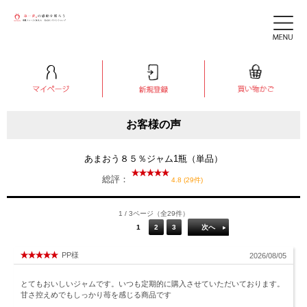
お客様の声
あまおう８５％ジャム1瓶（単品）
総評：
4.8 (29件)
1 / 3ページ（全29件）
1
2
3
次へ
PP様
2026/08/05
とてもおいしいジャムです。いつも定期的に購入させていただいております。
甘さ控えめでもしっかり苺を感じる商品です