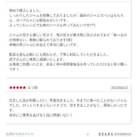
初めて購入しました。
しっかりしたジャムを想像しておりましたが、緩めのジャムでパンはもちろ
ん、ヨーグルトにも馴染みがいいです。
入っていたレシピでお肉のソースも作ってみたいです(^^)
ジャムの甘さも優しい甘さで、苺の甘さが最大限に生かされており「食べるの
が勿体ない」衝動に駆られております(笑)
本物の苺ジャムに出会えて本当に嬉しいです。
配送も急なお願いにも関わらず、丁寧に対応していただきました。
武下さんのご厚意に感謝いたします。
お身体ご自愛いただき、末永く苺や苺関連食品を作っていただけると有り難い
です！
まつ様
2023/06/12
注文した品が到着しだい、早速頂きました。今までに食べたことがないジャム
でした。びっくりするぐらいイチゴで、甘すぎることがなく、美味しかったで
す。
自分にご褒美をあげる１品に間違いない！
お店からのコメント
2023/06/13