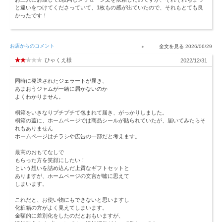
と違いをつけてくださっていて、1枚もの感が出ていたので、それもとても良
かったです！
お店からのコメント
2026/06/29
ひゃくえ様
2022/12/31
同時に発送されたジェラートが届き、
あまおうジャムが一緒に届かないのか
よくわかりません。
桐箱をいきなりプチプチて包まれて届き、がっかりしました。
桐箱の蓋に、ホームページでは商品シールが貼られていたが、届いてみたらそ
れもありません
ホームページはチラシや広告の一部だと考えます。
最高のおもてなしで
もらった方を笑顔にしたい！
という想いを詰め込んだ上質なギフトセットと
ありますが、ホームページの文言が嘘に思えて
しまいます。
これだと、お使い物にもできないと思いますし
化粧箱の方がよく見えてしまいます。
金額的に差別化をしたのだとおもいますが、