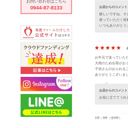
お問い合わせはこちら
0944-87-8133
お店からのコメント
嬉しいですね、そ
使っていただく依
いつもありがとう
お中元で送っていた
大雨のため出荷がお
子供さんのおられる
ありがとうございました(
お店からのコメント
お役に立ててうれ
1件～9件（全9件）