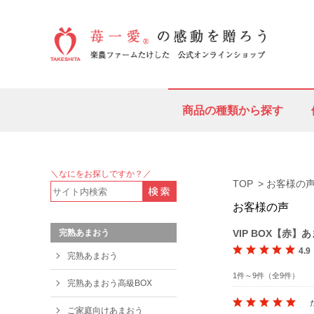
商品の種類から探す
＼なにをお探しですか？／
TOP
お客様の声
お客様の声
VIP BOX【赤
完熟あまおう
4.9
完熟あまおう
1件～9件（全9件）
完熟あまおう高級BOX
ご家庭向けあまおう