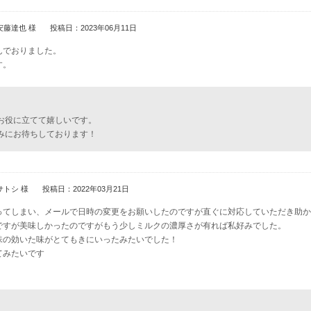
安藤達也 様
投稿日：2023年06月11日
んでおりました。
す。
お役に立てて嬉しいです。
みにお待ちしております！
サトシ 様
投稿日：2022年03月21日
ってしまい、メールで日時の変更をお願いしたのですが直ぐに対応していただき助か
ですが美味しかったのですがもう少しミルクの濃厚さが有れば私好みでした。
味の効いた味がとてもきにいったみたいでした！
てみたいです