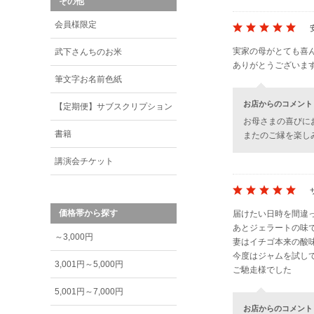
その他
会員様限定
実家の母がとても喜
武下さんちのお米
ありがとうございま
筆文字お名前色紙
お店からのコメント
【定期便】サブスクリプション
お母さまの喜びに
書籍
またのご縁を楽し
講演会チケット
価格帯から探す
届けたい日時を間違
あとジェラートの味
～3,000円
妻はイチゴ本来の酸
今度はジャムを試し
3,001円～5,000円
ご馳走様でした
5,001円～7,000円
お店からのコメント