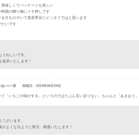
 美味しくてパッケージも美しい
い時期の贈り物にイチ押しです
いる方をのぞいて老若男女にピッタリではと思います
がたいです
もうれしいです。
を追求いたします！
のあパパ 様
投稿日：2023年06月24日
いて「いちごの味がする」というのではたぶん言い足りない。ちゃんと「あまおう」
うございます。
味がよくなるように努力、精進いたします！