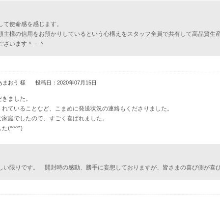
して使命感を感じます。
頼主様の信用をお預かりしているという心構えをスタッフ全員で共有して高品質生
ございます＾－＾
あまおう 様
投稿日：2020年07月15日
だきました。
くれていることなど、こまめに発送状況の連絡もくださりました。
ご家庭でしたので、すごく喜ばれました。
*^^*)
しい限りです。 開封時の感動、勝手に妄想しておりますが、皆さまの喜び側が喜