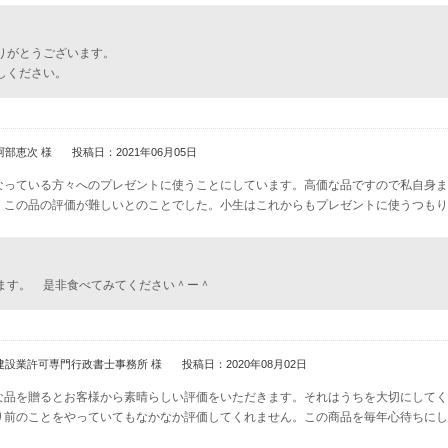
りがとうございます。
しください。
阿部恵次 様
投稿日：2021年06月05日
なっている方々へのプレゼントに使うことにしています。高価な品ですので私自身ま
、この品の評価が難しいとのことでした。小生はこれからもプレゼントに使うつもり
ます。 是非食べてみてください＾ー＾
建設業許可専門行政書士事務所 様
投稿日：2020年08月02日
な品を贈るとお客様から素晴らしい評価をいただきます。それはうちを大切にしてく
り前のことをやっていてもなかなか評価してくれません。この商品を毎年心待ちにし